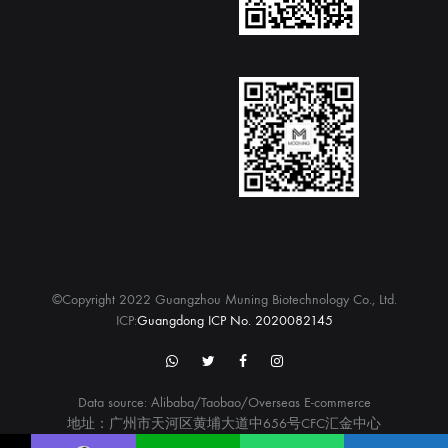
©Copyright 2022 Guangzhou Muning Biotechnology Co., Ltd.
ICP:
Guangdong ICP No. 2020082145
WhatsApp
twitter
Facebook
Instagram
Data source: Alibaba/Taobao/Overseas E-commerce
地址：广州市天河区黄埔大道中656号CFC汇金中心