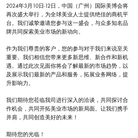
业
2024年3月10日-12日，中国（广州）国际美博会将
未
再次盛大举行，为全球美业人士提供绝佳的商机平
来：
参
台。我们诚挚邀请您参与这一盛会，与众多知名品
加
第
牌共同探索美业市场的新动向。
63
届
2024
作为我们尊贵的客户，您的参与对于我们来说至关
年
重要。我们相信您带来更多新思维、新合作和新机
中
国
遇。通过此次见面你将会了解最新的市场趋势，以
（广
及展示我们最新的产品和服务，拓展业务网络，提
州）
国
升影响力。
际
美
博
我们期待您莅临我司进行深入的洽谈，共同探讨合
会
作机会，共同开拓美业市场的新局面。让我们携手
并肩，共同创造美好的未来！
期待您的光临！