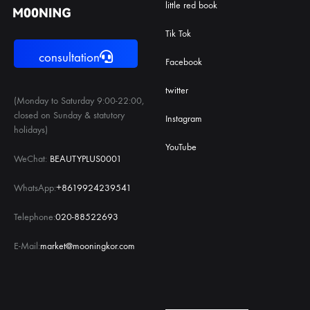
little red book
Tik Tok
consultation
Facebook
twitter
(Monday to Saturday 9:00-22:00,
closed on Sunday & statutory
Instagram
holidays)
YouTube
WeChat:
BEAUTYPLUS0001
WhatsApp:
+8619924239541
Telephone:
020-88522693
E-Mail:
market@mooningkor.com