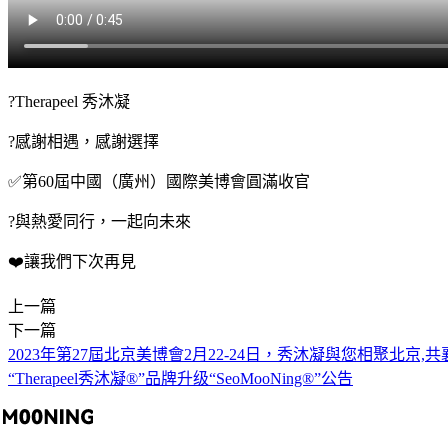
?Therapeel 秀沐凝
?感謝相遇，感謝選擇
✅第60屆中國（廣州）國際美博會圓滿收官
?與熱愛同行，一起向未來
❤️讓我們下次再見
上一篇
帖
下一篇
子
2023年第27屆北京美博會2月22-24日，秀沐凝與您相聚北京,共
導
“Therapeel秀沐凝®”品牌升级“SeoMooNing®”公告
航