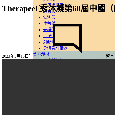
皮膚檢測儀
Therapeel 秀沐凝第60屆
綜合儀
氣泡儀
在
注氧儀
〈The
光譜儀
秀
冷溫儀
沐
射頻儀
凝
身體管理儀器
第
美容耗材
2023年3月15日
留言
60
綜合儀耗材
届
水光儀器耗材
中
絲萊德
国
海密斯
（广
軟膜粉
州）
煥膚產品
国
ESSELLO
MBERTREE
际
DR MAYLAB
美
MIINJEJO
博
FACES