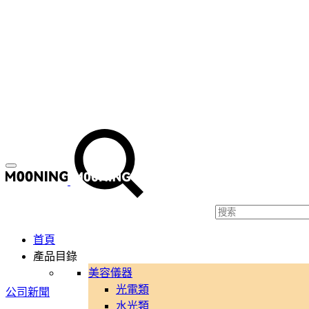
菜
搜
單
索
首頁
產品目錄
美容儀器
光電類
公司新聞
水光類