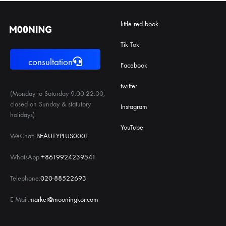
little red book
Tik Tok
consultation
Facebook
twitter
(Monday to Saturday 9:00-22:00,
closed on Sunday & statutory
Instagram
holidays)
YouTube
WeChat:
BEAUTYPLUS0001
WhatsApp:
+8619924239541
Telephone:
020-88522693
E-Mail:
market@mooningkor.com