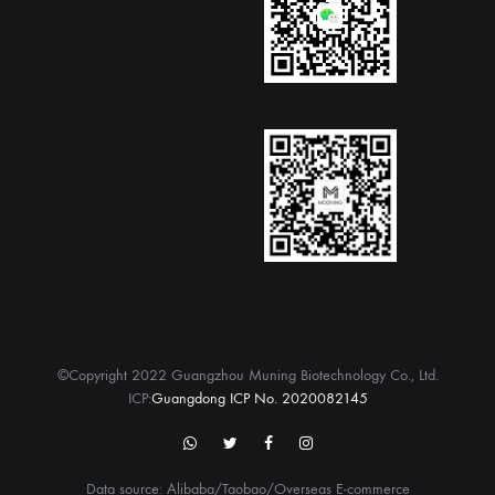
©Copyright 2022 Guangzhou Muning Biotechnology Co., Ltd.
ICP:
Guangdong ICP No. 2020082145
WhatsApp
twitter
Facebook
Instagram
Data source: Alibaba/Taobao/Overseas E-commerce