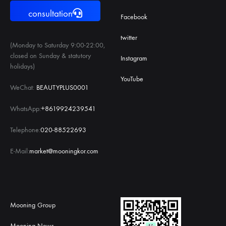
consultation
Facebook
twitter
(Monday to Saturday 9:00-22:00,
closed on Sunday & statutory
Instagram
holidays)
YouTube
WeChat:
BEAUTYPLUS0001
WhatsApp:
+8619924239541
Telephone:
020-88522693
E-Mail:
market@mooningkor.com
Mooning Group
Mooning News