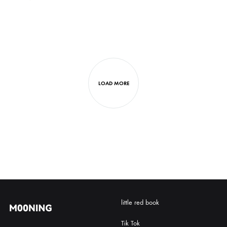
LOAD MORE
little red book
Tik Tok