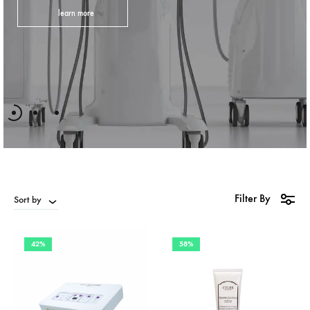
learn more
Filter By
Sort by
42%
58%