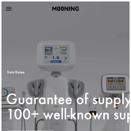
from Korea
Guarantee of suppl
100+ well-known sup